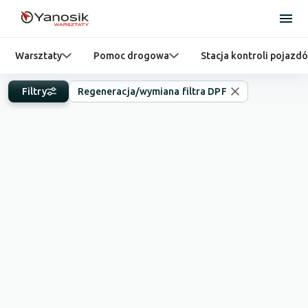
Warsztaty
Pomoc drogowa
Stacja kontroli pojazd
Filtry
Regeneracja/wymiana filtra DPF