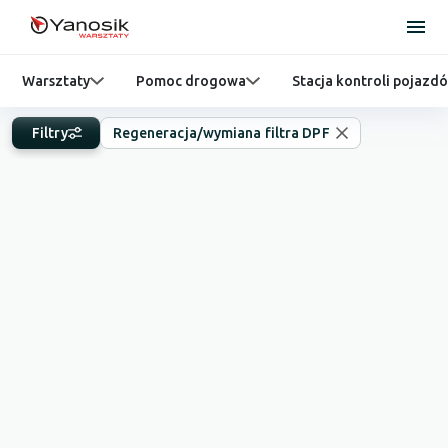
Warsztaty
Pomoc drogowa
Stacja kontroli pojazd
Filtry
Regeneracja/wymiana filtra DPF