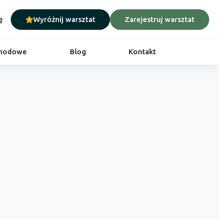
ę
Wyróżnij warsztat
Zarejestruj warsztat
chodowe
Blog
Kontakt