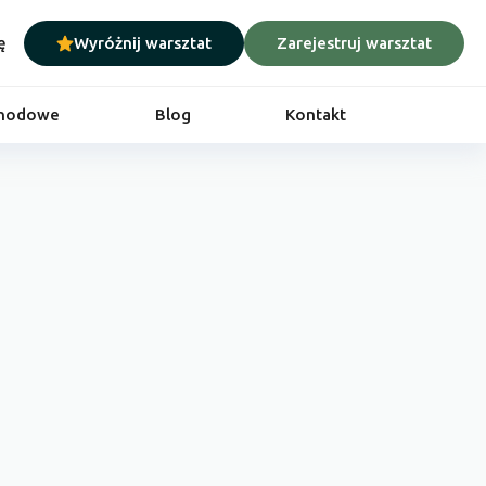
ę
Wyróżnij warsztat
Zarejestruj warsztat
chodowe
Blog
Kontakt