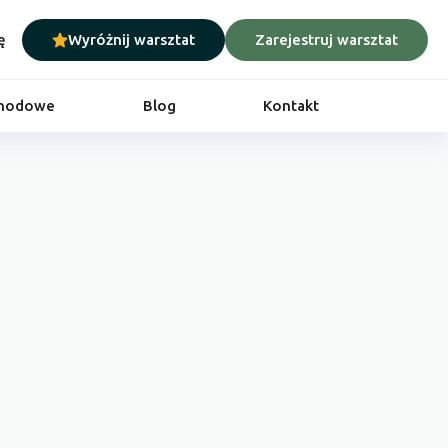
ę
Wyróżnij warsztat
Zarejestruj warsztat
chodowe
Blog
Kontakt