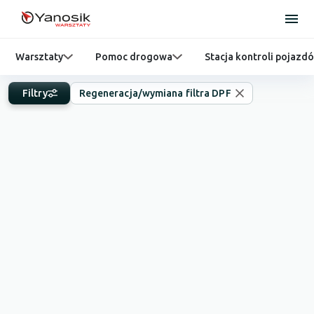
Warsztaty
Pomoc drogowa
Stacja kontroli pojazd
Filtry
Regeneracja/wymiana filtra DPF