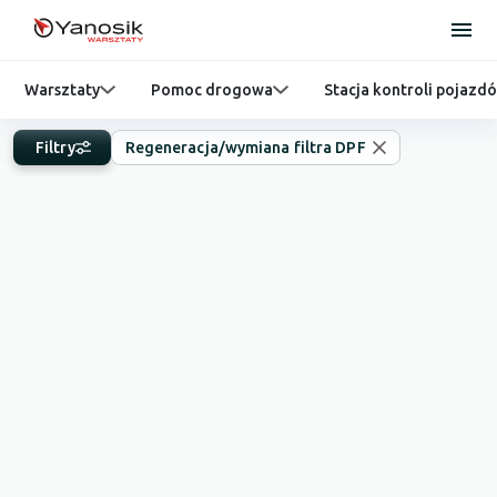
Warsztaty
Pomoc drogowa
Stacja kontroli pojazd
Filtry
Regeneracja/wymiana filtra DPF