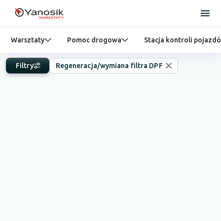
Warsztaty
Pomoc drogowa
Stacja kontroli pojazd
Filtry
Regeneracja/wymiana filtra DPF