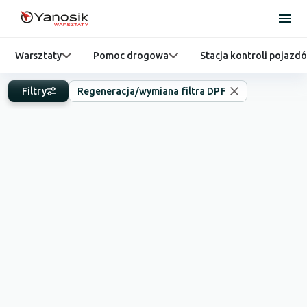
Warsztaty
Pomoc drogowa
Stacja kontroli pojazd
Filtry
Regeneracja/wymiana filtra DPF