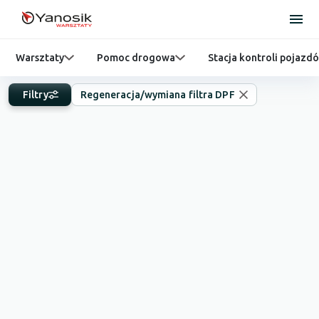
Warsztaty
Pomoc drogowa
Stacja kontroli pojazd
Filtry
Regeneracja/wymiana filtra DPF