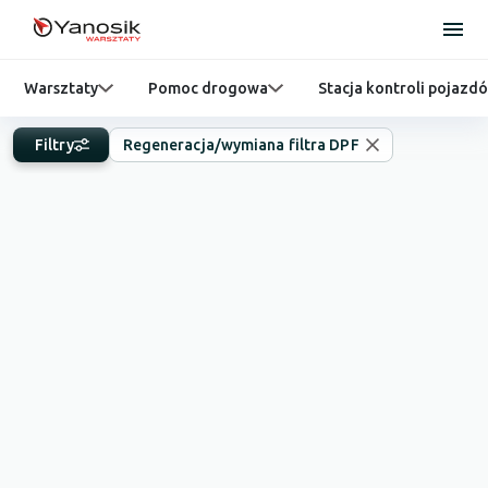
Warsztaty
Pomoc drogowa
Stacja kontroli pojazd
Filtry
Regeneracja/wymiana filtra DPF