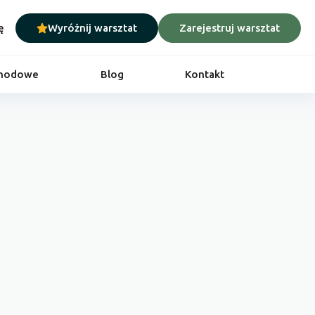
ę
Wyróżnij warsztat
Zarejestruj warsztat
chodowe
Blog
Kontakt