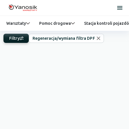
Warsztaty
Pomoc drogowa
Stacja kontroli pojazd
Filtry
Regeneracja/wymiana filtra DPF