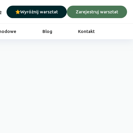
ę
Wyróżnij warsztat
Zarejestruj warsztat
chodowe
Blog
Kontakt