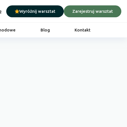
ę
Wyróżnij warsztat
Zarejestruj warsztat
chodowe
Blog
Kontakt