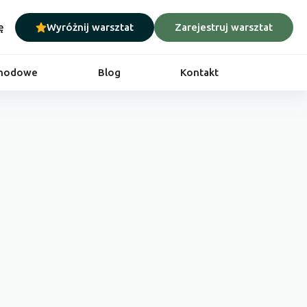
ę
Wyróżnij warsztat
Zarejestruj warsztat
chodowe
Blog
Kontakt