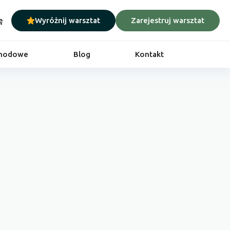
ę
Wyróżnij warsztat
Zarejestruj warsztat
chodowe
Blog
Kontakt