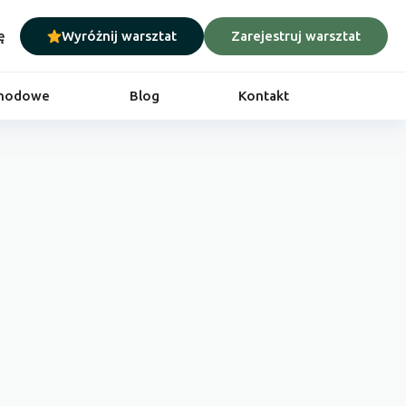
ę
Wyróżnij warsztat
Zarejestruj warsztat
chodowe
Blog
Kontakt