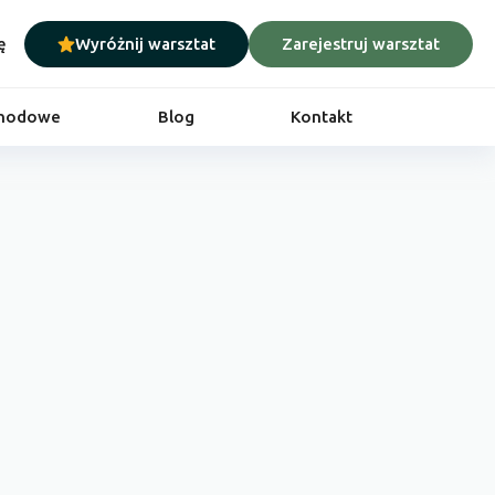
ę
Wyróżnij warsztat
Zarejestruj warsztat
chodowe
Blog
Kontakt