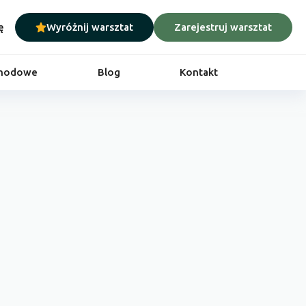
ę
Wyróżnij warsztat
Zarejestruj warsztat
chodowe
Blog
Kontakt