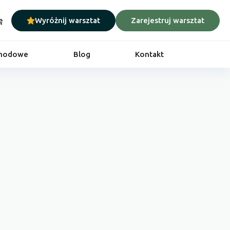
ę
Wyróżnij warsztat
Zarejestruj warsztat
chodowe
Blog
Kontakt