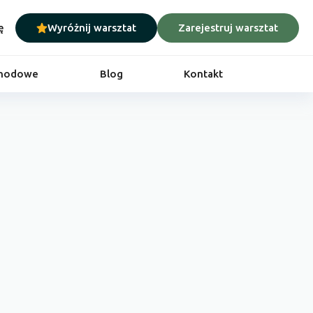
ę
Wyróżnij warsztat
Zarejestruj warsztat
chodowe
Blog
Kontakt