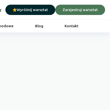
ę
Wyróżnij warsztat
Zarejestruj warsztat
chodowe
Blog
Kontakt