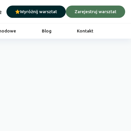
ę
Wyróżnij warsztat
Zarejestruj warsztat
chodowe
Blog
Kontakt