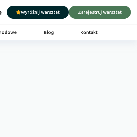
ę
Wyróżnij warsztat
Zarejestruj warsztat
chodowe
Blog
Kontakt