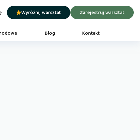
ę
Wyróżnij warsztat
Zarejestruj warsztat
chodowe
Blog
Kontakt