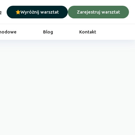
ę
Wyróżnij warsztat
Zarejestruj warsztat
chodowe
Blog
Kontakt