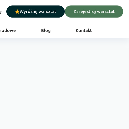
ę
Wyróżnij warsztat
Zarejestruj warsztat
chodowe
Blog
Kontakt