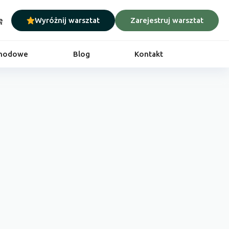
ę
Wyróżnij warsztat
Zarejestruj warsztat
chodowe
Blog
Kontakt