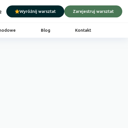
ę
Wyróżnij warsztat
Zarejestruj warsztat
chodowe
Blog
Kontakt