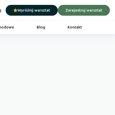
ę
Wyróżnij warsztat
Zarejestruj warsztat
chodowe
Blog
Kontakt