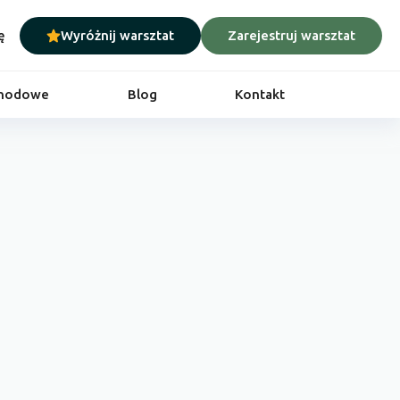
ę
Wyróżnij warsztat
Zarejestruj warsztat
chodowe
Blog
Kontakt