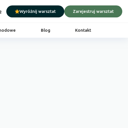
ę
Wyróżnij warsztat
Zarejestruj warsztat
chodowe
Blog
Kontakt