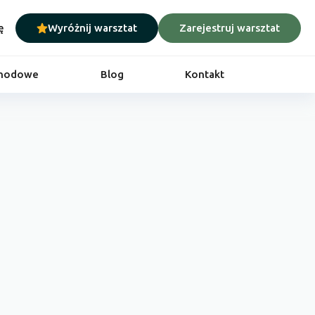
ę
Wyróżnij warsztat
Zarejestruj warsztat
chodowe
Blog
Kontakt