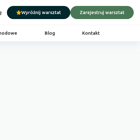
ę
Wyróżnij warsztat
Zarejestruj warsztat
chodowe
Blog
Kontakt