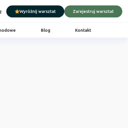
ę
Wyróżnij warsztat
Zarejestruj warsztat
chodowe
Blog
Kontakt