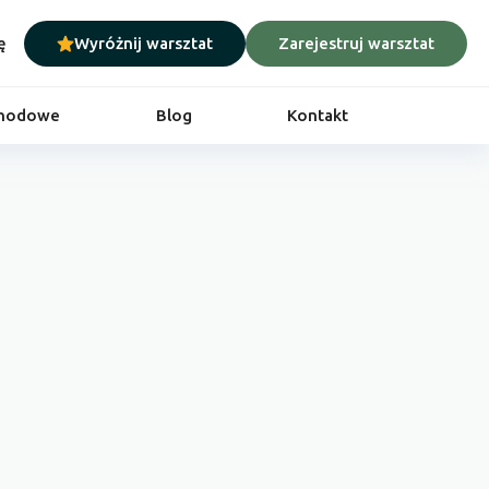
ę
Wyróżnij warsztat
Zarejestruj warsztat
chodowe
Blog
Kontakt