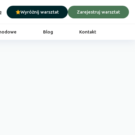
ę
Wyróżnij warsztat
Zarejestruj warsztat
chodowe
Blog
Kontakt