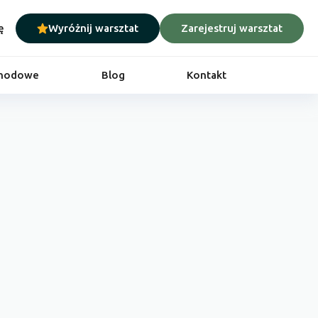
ę
Wyróżnij warsztat
Zarejestruj warsztat
chodowe
Blog
Kontakt