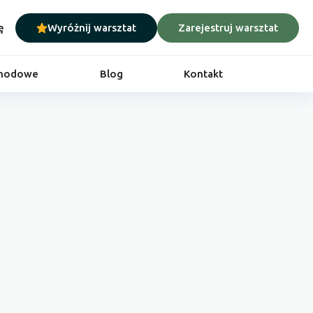
ę
Wyróżnij warsztat
Zarejestruj warsztat
chodowe
Blog
Kontakt