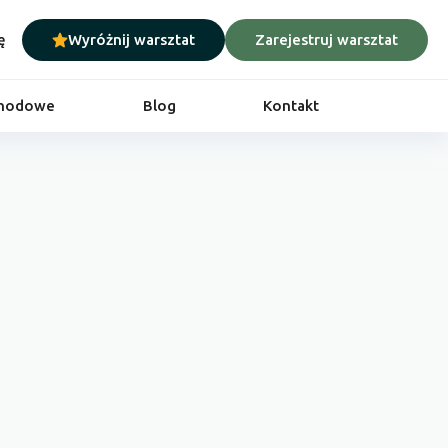
ę
Wyróżnij warsztat
Zarejestruj warsztat
chodowe
Blog
Kontakt