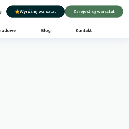
ę
Wyróżnij warsztat
Zarejestruj warsztat
chodowe
Blog
Kontakt