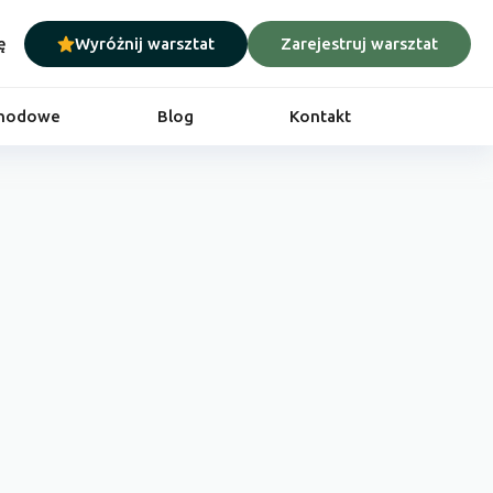
ę
Wyróżnij warsztat
Zarejestruj warsztat
chodowe
Blog
Kontakt