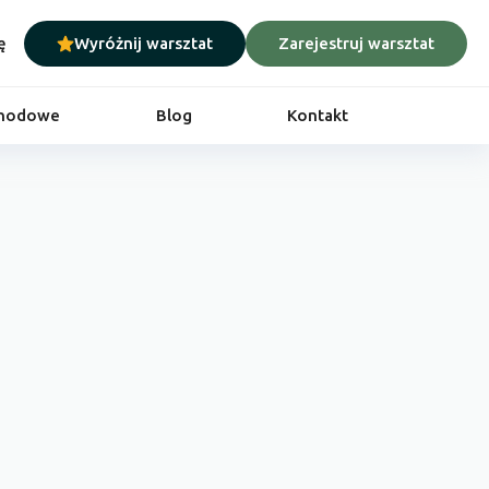
ę
Wyróżnij warsztat
Zarejestruj warsztat
chodowe
Blog
Kontakt