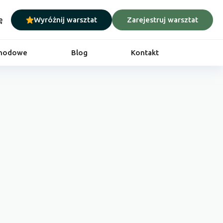
ę
Wyróżnij warsztat
Zarejestruj warsztat
chodowe
Blog
Kontakt