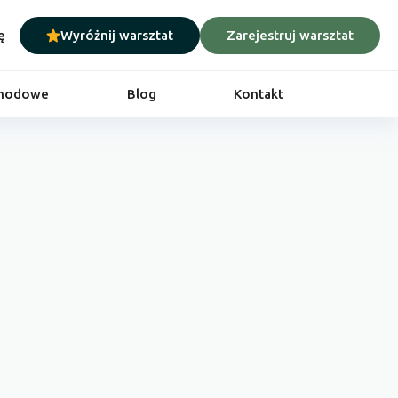
ę
Wyróżnij warsztat
Zarejestruj warsztat
chodowe
Blog
Kontakt