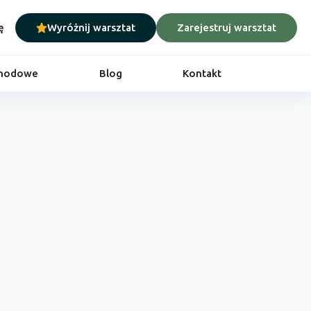
ę
Wyróżnij warsztat
Zarejestruj warsztat
chodowe
Blog
Kontakt