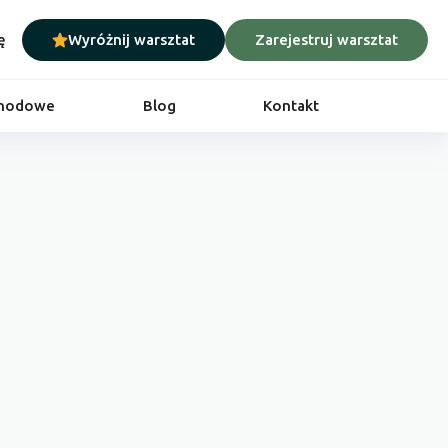
ę
Wyróżnij warsztat
Zarejestruj warsztat
chodowe
Blog
Kontakt