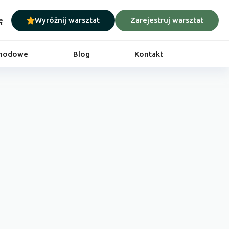
ę
Wyróżnij warsztat
Zarejestruj warsztat
chodowe
Blog
Kontakt