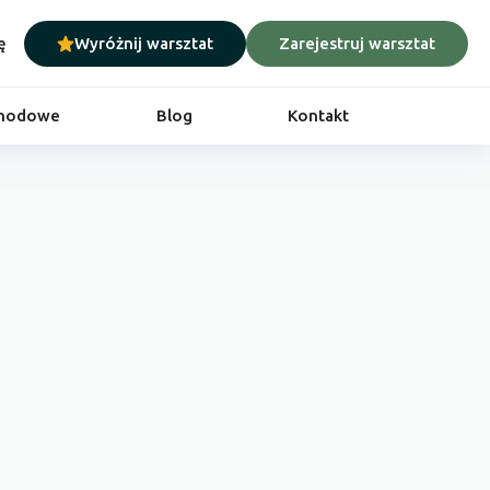
ę
Wyróżnij warsztat
Zarejestruj warsztat
chodowe
Blog
Kontakt